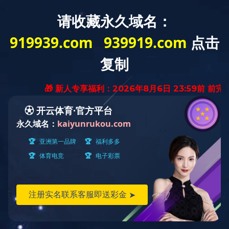
欢迎光临雷火体育app官网！
网站首页
关于我们
新闻中心