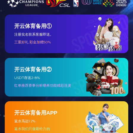
传 真：0513-83117726邮
箱：ntjr2010@126.com
网 址：www.picjungle.com