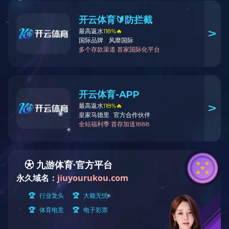
产品中心
产品分类
PRODU
雷火(中国)