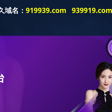
中心
产品中心
荣誉资质
人才招