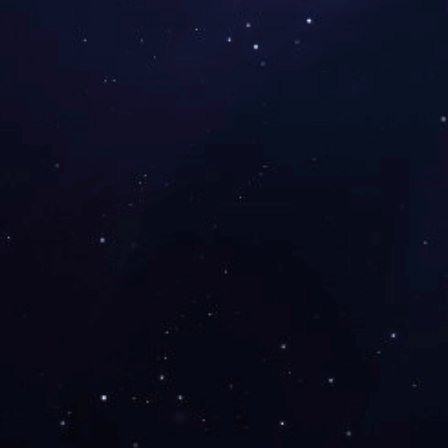
传 真：0513-83117726邮
箱：ntjr2010@126.com
网 址：www.picjungle.com
网站首页
关于我
手机访问本站
雷火体育app
邮箱：ntjr2010@12
手机：13306282