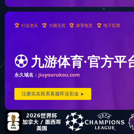
在线留言
产品分类
雷火(中国)