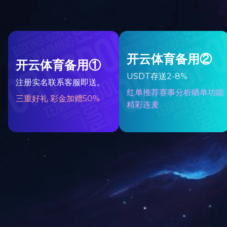
油气润滑系统
电
稀油润滑部分
干油润滑部分
新闻推荐
雷火(中国)
雷火体育app
地 址：江苏省启东市和平南路
199号
电 话：13306282819
留言列
客 服：0513-83117726