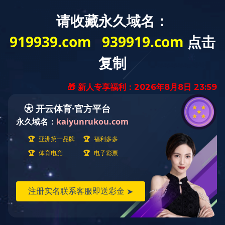
欢迎光临雷火体育app官网！
网站首页
关于我们
新闻中心