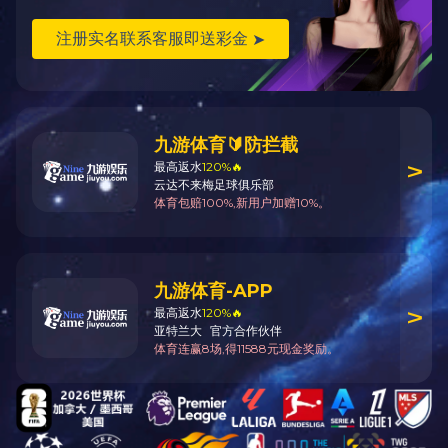
油气润滑系统
稀油润滑部分
干油润滑部分
新闻推荐
雷火(中国)
雷火体育app
地 址：江苏省启东市和平南路
199号
电 话：13306282819
客 服：0513-83117726