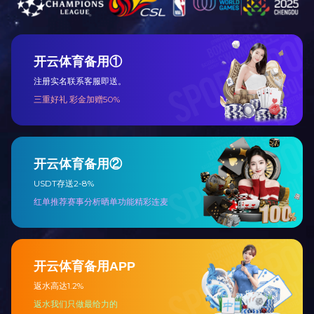
传 真：0513-83117726邮
箱：ntjr2010@126.com
网 址：www.picjungle.com
网站首页
关于我们
新闻中
手机访问本站
雷火体育app
邮箱：ntjr2010@126.com 电话
手机：13306282819 公司地