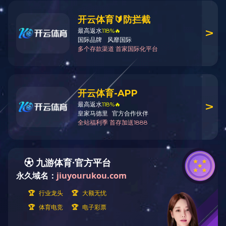
人才招聘
产品分类
ABOUT
雷火(中国)