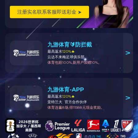
油气润滑系统
稀油润滑部分
干油润滑部分
新闻推荐
XHZ型稀油润滑装
雷火(中国)
雷火体育app
地 址：江苏省启东市和平南路
199号
电 话：13306282819
客 服：0513-83117726