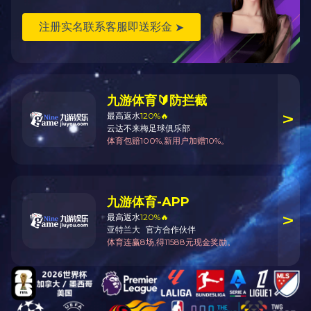
油气润滑系统
稀油润滑部分
干油润滑部分
新闻推荐
JYQ递进式油气
雷火(中国)
雷火体育app
地 址：江苏省启东市和平南路
199号
电 话：13306282819
客 服：0513-83117726